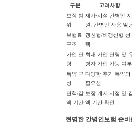
구분
고려사항
보장 범
재가/시설 간병인 지
위
원, 간병인 사용 일
보험료
갱신형/비갱신형 선
구조
택
가입 연
최대 가입 연령 및 
령
병자 가입 가능 여부
특약 구
다양한 추가 특약의
성
필요성
면책/감
보장 개시 시점 및 
액 기간
액 기간 확인
현명한 간병인보험 준비