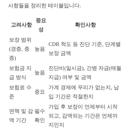
사항들을 정리한 테이블입니다.
중요
고려사항
확인사항
성
보장 범위
CDR 척도 등 진단 기준, 단계별
(경증, 중
높음
보장 금액
증)
보험금 지
진단비(일시금), 간병 자금(매월
높음
급 방식
지급) 여부 및 금액
보험료 수
가계 경제에 무리가 없는지, 납
중요
준
입 기간은 적절한지
가입 후 보장이 언제부터 시작
면책 및 감
필수
되고, 감액되는 기간은 언제까
액 기간
확인
지인지