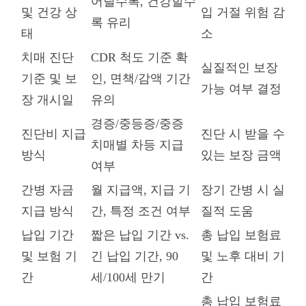
어릴수록, 건강할수
및 건강 상
입 거절 위험 감
록 유리
태
소
치매 진단
CDR 척도 기준 확
실질적인 보장
기준 및 보
인, 면책/감액 기간
가능 여부 결정
장 개시일
유의
경증/중등증/중증
진단비 지급
진단 시 받을 수
치매별 차등 지급
방식
있는 보장 금액
여부
간병 자금
월 지급액, 지급 기
장기 간병 시 실
지급 방식
간, 특정 조건 여부
질적 도움
납입 기간
짧은 납입 기간 vs.
총 납입 보험료
및 보험 기
긴 납입 기간, 90
및 노후 대비 기
간
세/100세 만기
간
총 납입 보험료