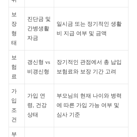
보
진단금 및
장
일시금 또는 정기적인 생활
간병생활
형
비 지급 여부 및 금액
자금
태
보
갱신형 vs
장기적인 관점에서 총 납입
험
비갱신형
보험료와 보장 기간 고려
료
가
가입 연
부모님의 현재 나이와 병력
입
령, 건강
에 따른 가입 가능 여부 및
조
상태
심사 기준
건
부