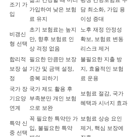
젊고 건강할 때 미리
평생 간병보험료 부
조기 가
가입하여 낮은 보험
담 최소화, 가입 용
입
료 유지
이성 증대
초기 보험료는 높지
노후 재정 안정성
비갱신
만, 향후 보험료 인
확보, 보험료 변동
형 선택
상 걱정 없음
리스크 제거
합리적
필요한 만큼만 보장
불필요한 지출 방
보장 설
기간 및 금액 설정,
지, 효율적인 보험
정
중복 피하기
료 운용
국가 장
국가 제도 활용 후
보험료 절감, 국가
기요양
부족분만 개인 보험
혜택과 시너지 효과
연계
으로 보완
꼭 필요한 특약만 가
보험료 상승 요인
특약 신
입, 불필요한 특약
제거, 핵심 보장에
중 선택